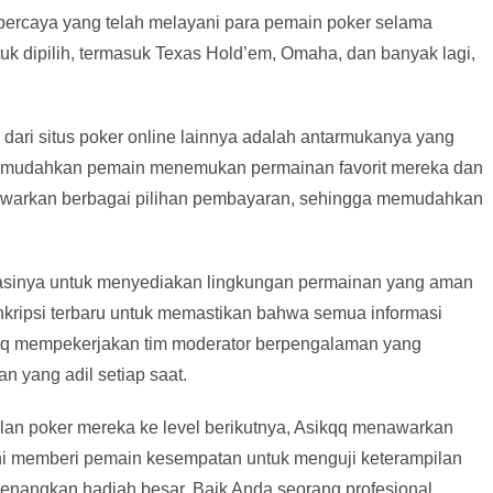
erpercaya yang telah melayani para pemain poker selama
k dipilih, termasuk Texas Hold’em, Omaha, dan banyak lagi,
.
dari situs poker online lainnya adalah antarmukanya yang
memudahkan pemain menemukan permainan favorit mereka dan
enawarkan berbagai pilihan pembayaran, sehingga memudahkan
sinya untuk menyediakan lingkungan permainan yang aman
enkripsi terbaru untuk memastikan bahwa semua informasi
ikqq mempekerjakan tim moderator berpengalaman yang
 yang adil setiap saat.
lan poker mereka ke level berikutnya, Asikqq menawarkan
ini memberi pemain kesempatan untuk menguji keterampilan
enangkan hadiah besar. Baik Anda seorang profesional