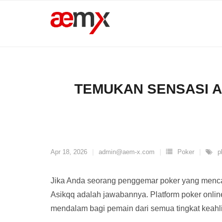
Skip
to
content
TEMUKAN SENSASI A
Apr 18, 2026
admin@aem-x.com
Poker
p
Jika Anda seorang penggemar poker yang mencari
Asikqq adalah jawabannya. Platform poker onl
mendalam bagi pemain dari semua tingkat keahl