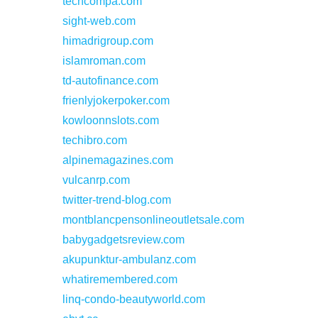
techcompa.com
sight-web.com
himadrigroup.com
islamroman.com
td-autofinance.com
frienlyjokerpoker.com
kowloonnslots.com
techibro.com
alpinemagazines.com
vulcanrp.com
twitter-trend-blog.com
montblancpensonlineoutletsale.com
babygadgetsreview.com
akupunktur-ambulanz.com
whatiremembered.com
linq-condo-beautyworld.com