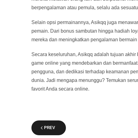
berpengalaman atau pemula, selalu ada sesuatu
Selain opsi permainannya, Asikqq juga menawar
pemain. Dari bonus sambutan hingga hadiah loy
mereka dan meningkatkan pengalaman bermain
Secara keseluruhan, Asikqq adalah tujuan akhi
game online yang mendebarkan dan bermanfaat
pengguna, dan dedikasi terhadap keamanan pema
dunia. Jadi mengapa menunggu? Temukan seruny
favorit Anda secara online.
PREV