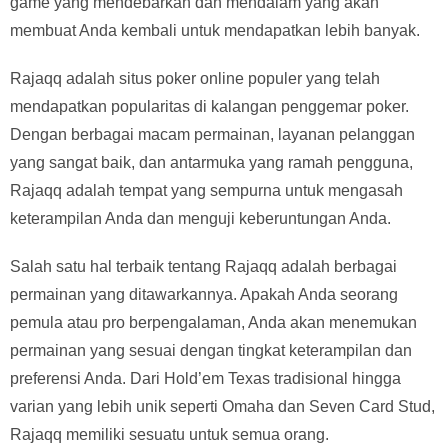
game yang mendebarkan dan mendalam yang akan
membuat Anda kembali untuk mendapatkan lebih banyak.
Rajaqq adalah situs poker online populer yang telah
mendapatkan popularitas di kalangan penggemar poker.
Dengan berbagai macam permainan, layanan pelanggan
yang sangat baik, dan antarmuka yang ramah pengguna,
Rajaqq adalah tempat yang sempurna untuk mengasah
keterampilan Anda dan menguji keberuntungan Anda.
Salah satu hal terbaik tentang Rajaqq adalah berbagai
permainan yang ditawarkannya. Apakah Anda seorang
pemula atau pro berpengalaman, Anda akan menemukan
permainan yang sesuai dengan tingkat keterampilan dan
preferensi Anda. Dari Hold’em Texas tradisional hingga
varian yang lebih unik seperti Omaha dan Seven Card Stud,
Rajaqq memiliki sesuatu untuk semua orang.