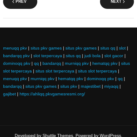
PREV
NEXT
menuqq pkv
|
situs pkv games
|
situs pkv games
|
situs qq
|
slot
|
bandarqq pkv
|
slot terpercaya
|
situs qq
|
judi bola
|
slot gacor
|
dominoqq pkv
|
qq
|
bandarqq
|
murniqq pkv
|
hematqq pkv
|
situs
slot terpercaya
|
situs slot terpercaya
|
situs slot terpercaya
|
menuqq pkv
|
murniqq pkv
|
hematqq pkv
|
dominoqq pkv
|
qq
|
bandarqq
|
situs pkv games
|
situs pkv
|
majestibet
|
miyaqq
|
gajibet
|
https://ahliqq.pkvgamesresmi.org/
Developed by
Shuttle Themes
. Powered by
WordPress
.