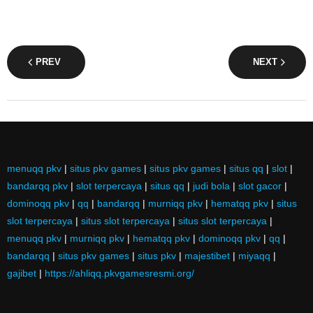
PREV
NEXT
menuqq pkv
|
situs pkv games
|
situs pkv games
|
situs qq
|
slot
|
bandarqq pkv
|
slot terpercaya
|
situs qq
|
judi bola
|
slot gacor
|
dominoqq pkv
|
qq
|
bandarqq
|
murniqq pkv
|
hematqq pkv
|
situs
slot terpercaya
|
situs slot terpercaya
|
situs slot terpercaya
|
menuqq pkv
|
murniqq pkv
|
hematqq pkv
|
dominoqq pkv
|
qq
|
bandarqq
|
situs pkv games
|
situs pkv
|
majestibet
|
miyaqq
|
gajibet
|
https://ahliqq.pkvgamesresmi.org/