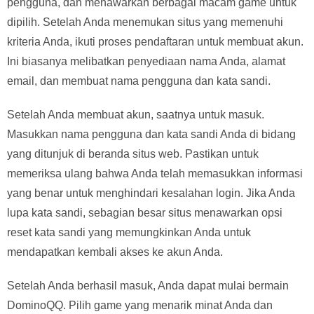
pengguna, dan menawarkan berbagai macam game untuk
dipilih. Setelah Anda menemukan situs yang memenuhi
kriteria Anda, ikuti proses pendaftaran untuk membuat akun.
Ini biasanya melibatkan penyediaan nama Anda, alamat
email, dan membuat nama pengguna dan kata sandi.
Setelah Anda membuat akun, saatnya untuk masuk.
Masukkan nama pengguna dan kata sandi Anda di bidang
yang ditunjuk di beranda situs web. Pastikan untuk
memeriksa ulang bahwa Anda telah memasukkan informasi
yang benar untuk menghindari kesalahan login. Jika Anda
lupa kata sandi, sebagian besar situs menawarkan opsi
reset kata sandi yang memungkinkan Anda untuk
mendapatkan kembali akses ke akun Anda.
Setelah Anda berhasil masuk, Anda dapat mulai bermain
DominoQQ. Pilih game yang menarik minat Anda dan