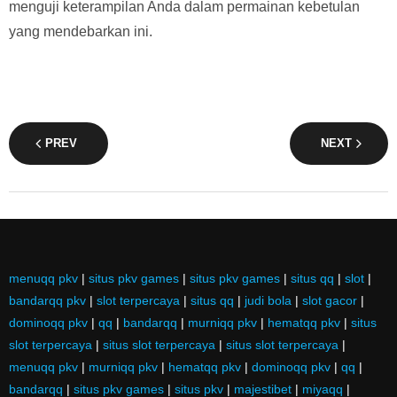
menguji keterampilan Anda dalam permainan kebetulan
yang mendebarkan ini.
PREV
NEXT
menuqq pkv
|
situs pkv games
|
situs pkv games
|
situs qq
|
slot
|
bandarqq pkv
|
slot terpercaya
|
situs qq
|
judi bola
|
slot gacor
|
dominoqq pkv
|
qq
|
bandarqq
|
murniqq pkv
|
hematqq pkv
|
situs
slot terpercaya
|
situs slot terpercaya
|
situs slot terpercaya
|
menuqq pkv
|
murniqq pkv
|
hematqq pkv
|
dominoqq pkv
|
qq
|
bandarqq
|
situs pkv games
|
situs pkv
|
majestibet
|
miyaqq
|