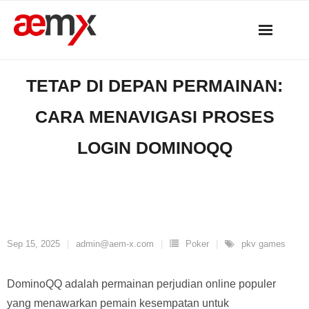
Skip
to
content
TETAP DI DEPAN PERMAINAN:
CARA MENAVIGASI PROSES
LOGIN DOMINOQQ
Sep 15, 2025
admin@aem-x.com
Poker
pkv games
DominoQQ adalah permainan perjudian online populer
yang menawarkan pemain kesempatan untuk