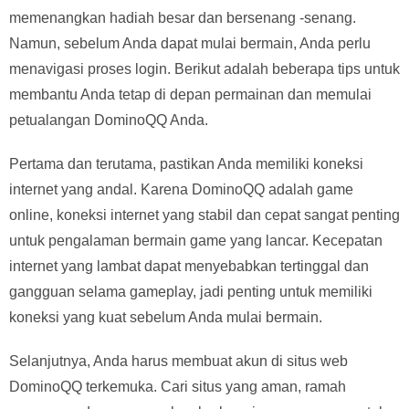
memenangkan hadiah besar dan bersenang -senang.
Namun, sebelum Anda dapat mulai bermain, Anda perlu
menavigasi proses login. Berikut adalah beberapa tips untuk
membantu Anda tetap di depan permainan dan memulai
petualangan DominoQQ Anda.
Pertama dan terutama, pastikan Anda memiliki koneksi
internet yang andal. Karena DominoQQ adalah game
online, koneksi internet yang stabil dan cepat sangat penting
untuk pengalaman bermain game yang lancar. Kecepatan
internet yang lambat dapat menyebabkan tertinggal dan
gangguan selama gameplay, jadi penting untuk memiliki
koneksi yang kuat sebelum Anda mulai bermain.
Selanjutnya, Anda harus membuat akun di situs web
DominoQQ terkemuka. Cari situs yang aman, ramah