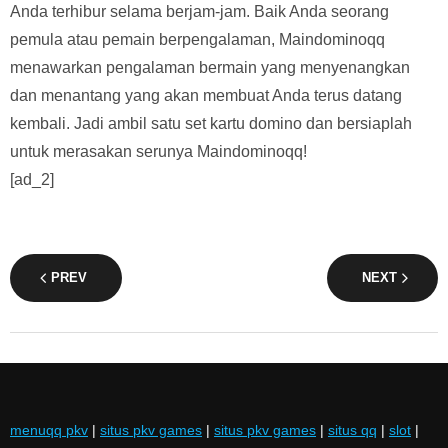
Anda terhibur selama berjam-jam. Baik Anda seorang
pemula atau pemain berpengalaman, Maindominoqq
menawarkan pengalaman bermain yang menyenangkan
dan menantang yang akan membuat Anda terus datang
kembali. Jadi ambil satu set kartu domino dan bersiaplah
untuk merasakan serunya Maindominoqq!
[ad_2]
PREV
NEXT
menuqq pkv
|
situs pkv games
|
situs pkv games
|
situs qq
|
slot
|