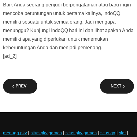
Baik Anda seorang penjudi berpengalaman atau baru ingin
mencoba peruntungan untuk pertama kalinya, IndoQQ
memiliki sesuatu untuk semua orang. Jadi mengapa
menunggu? Kunjungi IndoQQ hari ini dan lihat apakah Anda
memiliki apa yang diperlukan untuk menemukan
keberuntungan Anda dan menjadi pemenang.
[ad_2]
PREV
NEXT
menuqq pkv
|
situs pkv games
|
situs pkv games
|
situs qq
|
slot
|