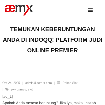
Skip
to
content
TEMUKAN KEBERUNTUNGAN
ANDA DI INDOQQ: PLATFORM JUDI
ONLINE PREMIER
Oct 24, 2025
admin@aem-x.com
Poker
,
Slot
pkv games
,
slot
[ad_1]
Apakah Anda merasa beruntung? Jika iya, maka lihatlah